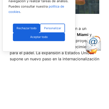
navegación y realizar tareas de análisis.
Puedes consultar nuestra
política de
cookies
.
Uno de los jugadores del torneo en USA (RNA)
La prueba de
Nueva York
pondrá fin a un
Rechazar todo
Personalizar
circuito que también ha pasado por
Miami
y
Aceptar todo
Texas
, consolidando el estreno del proyecto en
uno de los mercados con mayor crecimiento
para el pádel. La expansión a Estados Unidos
supone un nuevo paso en la internacionalización
del tour, que ya cuenta con presencia en países
como
España, Italia, Alemania, Polonia y Reino
Unido.
Desde la
Rafa Nadal Academy
valoran de forma
positiva la acogida de esta primera edición al
otro lado del Atlántico. El circuito ha reunido a
cientos de jugadores amateurs durante sus