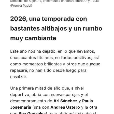
Semifinal del Gijón P2, primer duelo en contra entre Ari y Paula
(Premier Padel)
2026, una temporada con
bastantes altibajos y un rumbo
muy cambiante
Este año nos ha dejado, en lo que llevamos,
unos cuantos titulares, no todos positivos, así
como momentos brillantes y otros que aunque
repasaré, no han sido desde luego para
ensalzar.
Una primera mitad de año que, a nivel
deportivo, abría con nuevas parejas y el
desmembramiento de
Ari Sánchez
y
Paula
Josemaría
(una con
Andrea Ustero
y la otra
con
Bea González
) para abrir más si cabe el