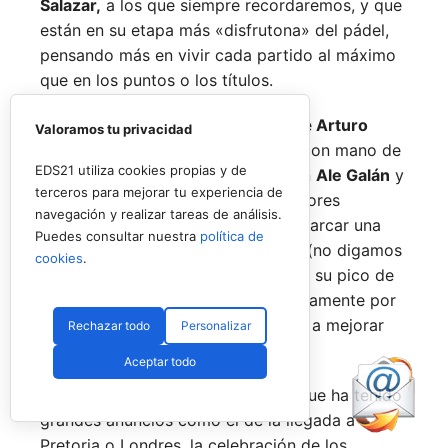
Salazar,
a los que siempre recordaremos, y que
están en su etapa más «disfrutona» del pádel,
pensando más en vivir cada partido al máximo
que en los puntos o los títulos.
No por ello hemos de olvidarnos de
Arturo
Valoramos tu privacidad
Coello
y
Agustín Tapia,
que rigen con mano de
EDS21 utiliza cookies propias y de
hierro el circuito pero que tienen en
Ale Galán
y
terceros para mejorar tu experiencia de
en
Fede Chingotto
a dos competidores
navegación y realizar tareas de análisis.
sublimes. Dos parejas llamadas a marcar una
Puedes consultar nuestra
política de
época por lo difícil que es jugarles (no digamos
cookies
.
ya ganarles) y que cuando están en su pico de
forma, son una delicia y que, precisamente por
esa rivalidad que tienen, se obligan a mejorar
Rechazar todo
Personalizar
constantemente.
Aceptar todo
Una primera mitad de temporada que ha tenido
grandes anuncios como el de la llegada a
Pretoria o Londres, la celebración de los