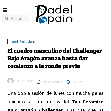
Pádel Profesional
El cuadro masculino del Challenger
Bajo Aragón avanza hasta dar
comienzo a la ronda previa
por
Redaccion
agosto 23, 2022
9:55 am
Una doble sesión de lunes con mucha pelea
finiquitó las pre-previas del
Tau Cerámica
Bajo Aragón Challenger,
una cita que ha