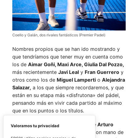
Coello y Galán, dos rivales fantásticos (Premier Padel)
Nombres propios que se han ido mostrando y
que tendríamos que tener muy en cuenta como
los de
Aimar Goñi, Maxi Arce, Giulia Dal Pozzo,
más recientemente
Javi Leal
y
Fran Guerrero
y
otros como los de
Miguel Lamperti
o
Alejandra
Salazar,
a los que siempre recordaremos, y que
están en su etapa más «disfrutona» del pádel,
pensando más en vivir cada partido al máximo
que en los puntos o los títulos.
No por ello hemos de olvidarnos de
Arturo
Valoramos tu privacidad
Coello
y
Agustín Tapia,
que rigen con mano de