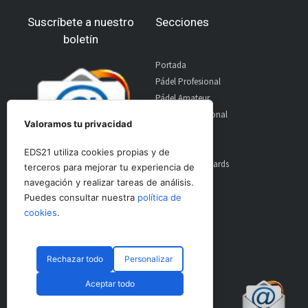
Suscríbete a nuestro
Secciones
boletín
Portada
Pádel Profesional
Pádel Amateur
Pádel Internacional
Valoramos tu privacidad
Entrevistas
Material
EDS21 utiliza cookies propias y de
World Padel Awards
terceros para mejorar tu experiencia de
Contacto
navegación y realizar tareas de análisis.
Publicidad
Puedes consultar nuestra
política de
Aviso Legal
cookies
.
Rechazar todo
Personalizar
© CopyRight 2024 PadelSpain
Aceptar todo