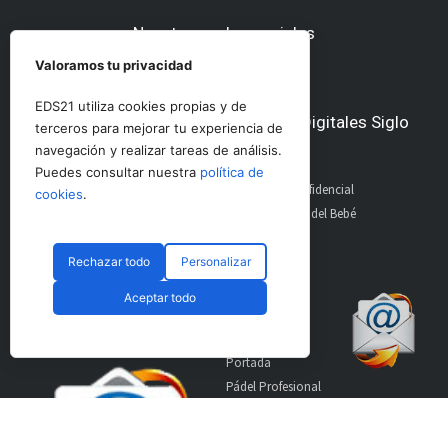
Nuestras redes sociales
Valoramos tu privacidad
EDS21 utiliza cookies propias y de
Otros medios del Grupo Ediciones Digitales Siglo
terceros para mejorar tu experiencia de
21
navegación y realizar tareas de análisis.
Puedes consultar nuestra
política de
AltoDirectivo
GolfConfidencial
cookies
.
RRHHDigital
El Diario del Bebé
The Imagine House
Rechazar todo
Personalizar
Suscríbete a nuestro
Secciones
Aceptar todo
boletín
Portada
Pádel Profesional
Pádel Amateur
Pádel Internacional