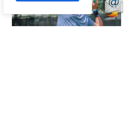
Uno de los jugadores del torneo en USA (RNA)
La prueba de
Nueva York
pondrá fin a un
circuito que también ha pasado por
Miami
y
Texas
, consolidando el estreno del proyecto en
uno de los mercados con mayor crecimiento
para el pádel. La expansión a Estados Unidos
supone un nuevo paso en la internacionalización
del tour, que ya cuenta con presencia en países
como
España, Italia, Alemania, Polonia y Reino
Unido.