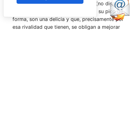
época por lo difícil que es jugarles (no digamos
ya ganarles) y que cuando están en su pico de
forma, son una delicia y que, precisamente por
esa rivalidad que tienen, se obligan a mejorar
constantemente.
Una primera mitad de temporada que ha tenido
grandes anuncios como el de la llegada a
Pretoria o Londres, la celebración de los
Juegos Universitarios
o su presencia en los
Juegos Mediterráneos
y en los
Juegos
Sudamericanos,
y la llegada de aire fresco a la
Federación Española de Pádel,
que parece
estar dando pasos sobre seguro para volver a
ser fuerte a nivel internacional, reordenándose
internamente y consiguiendo una mayor y mejor
visibilidad de sus acciones, todo ello dirigido
por el nuevo presidente,
Don Javier Rodríguez