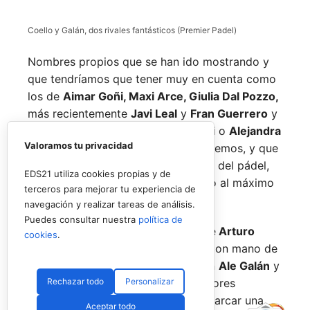
Coello y Galán, dos rivales fantásticos (Premier Padel)
Nombres propios que se han ido mostrando y
que tendríamos que tener muy en cuenta como
los de
Aimar Goñi, Maxi Arce, Giulia Dal Pozzo,
más recientemente
Javi Leal
y
Fran Guerrero
y
otros como los de
Miguel Lamperti
o
Alejandra
Valoramos tu privacidad
Salazar,
a los que siempre recordaremos, y que
están en su etapa más «disfrutona» del pádel,
EDS21 utiliza cookies propias y de
pensando más en vivir cada partido al máximo
terceros para mejorar tu experiencia de
que en los puntos o los títulos.
navegación y realizar tareas de análisis.
Puedes consultar nuestra
política de
No por ello hemos de olvidarnos de
Arturo
cookies
.
Coello
y
Agustín Tapia,
que rigen con mano de
hierro el circuito pero que tienen en
Ale Galán
y
Rechazar todo
Personalizar
en
Fede Chingotto
a dos competidores
sublimes. Dos parejas llamadas a marcar una
Aceptar todo