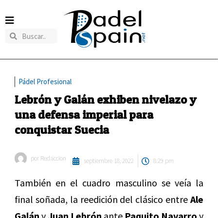
Pádel Profesional
Lebrón y Galán exhiben nivelazo y
una defensa imperial para
conquistar Suecia
por
Redaccion
septiembre 18, 2022
8:29 pm
También en el cuadro masculino se veía la
final soñada, la reedición del clásico entre
Ale
Galán
y
Juan Lebrón
ante
Paquito Navarro
y