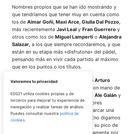
Nombres propios que se han ido mostrando y
que tendríamos que tener muy en cuenta como
los de
Aimar Goñi, Maxi Arce, Giulia Dal Pozzo,
más recientemente
Javi Leal
y
Fran Guerrero
y
otros como los de
Miguel Lamperti
o
Alejandra
Salazar,
a los que siempre recordaremos, y que
están en su etapa más «disfrutona» del pádel,
pensando más en vivir cada partido al máximo
que en los puntos o los títulos.
No por ello hemos de olvidarnos de
Arturo
Valoramos tu privacidad
Coello
y
Agustín Tapia,
que rigen con mano de
EDS21 utiliza cookies propias y de
hierro el circuito pero que tienen en
Ale Galán
y
terceros para mejorar tu experiencia de
en
Fede Chingotto
a dos competidores
navegación y realizar tareas de análisis.
sublimes. Dos parejas llamadas a marcar una
Puedes consultar nuestra
política de
época por lo difícil que es jugarles (no digamos
cookies
.
ya ganarles) y que cuando están en su pico de
forma, son una delicia y que, precisamente por