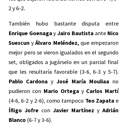
2 y 6-2.
También hubo bastante disputa entre
Enrique Goenaga
y
Jairo Bautista
ante
Nico
Suescun
y
Álvaro Meléndez,
que empezaron
mejor pero se vieron igualados en el segundo
set, obligados a jugárselo en un parcial final
que les resultaría favorable (3-6, 6-3 y 5-7).
Pablo Cardona
y
José María Mouliaa
no
pudieron con
Mario Ortega
y
Carlos Martí
(4-6, 6-2 y 2-6), como tampoco
Teo Zapata
e
Íñigo Jofre
con
Javier Martínez
y
Adrián
Blanco
(6-7 y 3-6).