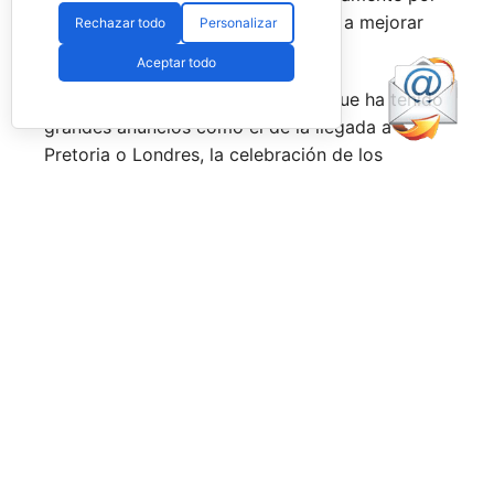
esa rivalidad que tienen, se obligan a mejorar
Rechazar todo
Personalizar
constantemente.
Aceptar todo
Una primera mitad de temporada que ha tenido
grandes anuncios como el de la llegada a
Pretoria o Londres, la celebración de los
Juegos Universitarios
o su presencia en los
Juegos Mediterráneos
y en los
Juegos
Sudamericanos,
y la llegada de aire fresco a la
Federación Española de Pádel,
que parece
estar dando pasos sobre seguro para volver a
ser fuerte a nivel internacional, reordenándose
internamente y consiguiendo una mayor y mejor
visibilidad de sus acciones, todo ello dirigido
por el nuevo presidente,
Don Javier Rodríguez
Piris.