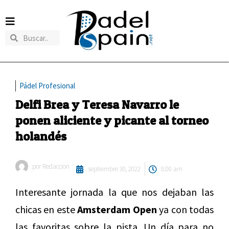
Pádel Profesional
Delfi Brea y Teresa Navarro le
ponen aliciente y picante al torneo
holandés
por
Redaccion
septiembre 30, 2022
8:00 am
Interesante jornada la que nos dejaban las
chicas en este
Amsterdam Open
ya con todas
las favoritas sobre la pista. Un día para no