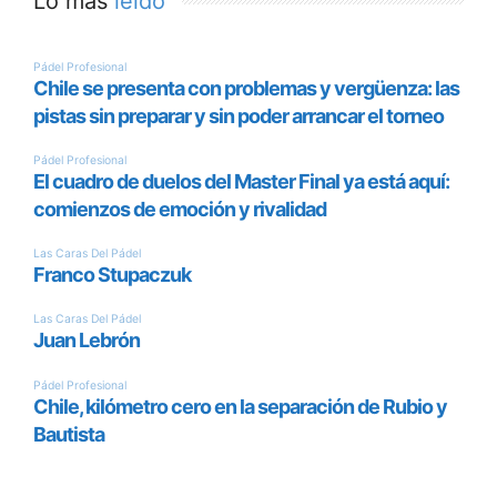
Lo más
leído