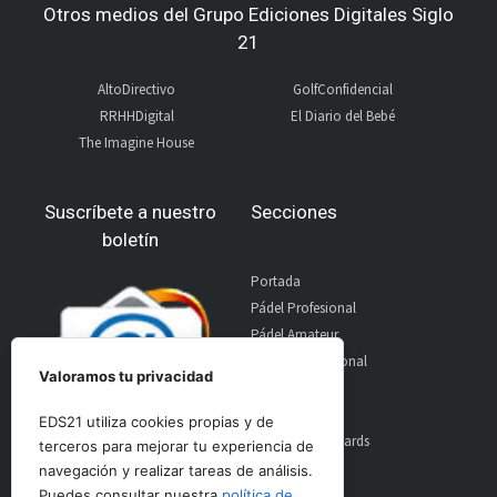
Otros medios del Grupo Ediciones Digitales Siglo
21
AltoDirectivo
GolfConfidencial
RRHHDigital
El Diario del Bebé
The Imagine House
Suscríbete a nuestro
Secciones
boletín
Portada
Pádel Profesional
Pádel Amateur
Pádel Internacional
Valoramos tu privacidad
Entrevistas
Material
EDS21 utiliza cookies propias y de
World Padel Awards
terceros para mejorar tu experiencia de
Contacto
navegación y realizar tareas de análisis.
Publicidad
Puedes consultar nuestra
política de