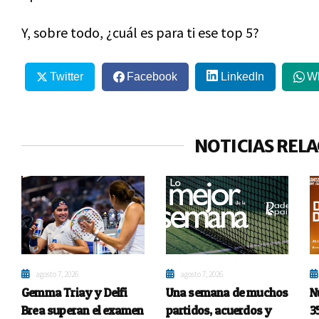
Y, sobre todo, ¿cuál es para ti ese top 5?
Twitter
Facebook
LinkedIn
W
NOTICIAS REL
agosto 7, 2026
agosto 7, 2026
Gemma Triay y Delfi
Una semana de muchos
N
Brea superan el examen
partidos, acuerdos y
3