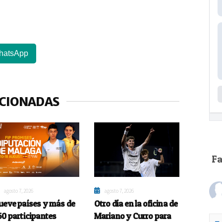
hatsApp
ACIONADAS
F
agosto 7, 2026
agosto 7, 2026
ueve países y más de
Otro día en la oficina de
50 participantes
Mariano y Curro para