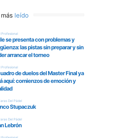
 más
leído