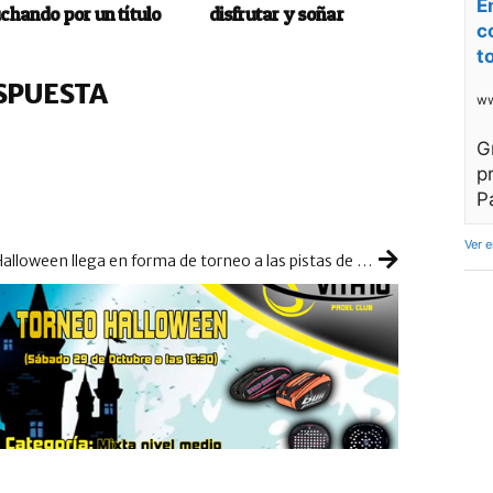
E
uchando por un título
disfrutar y soñar
c
t
SPUESTA
ww
G
p
P
Ver 
Halloween llega en forma de torneo a las pistas de Vita10 Padel