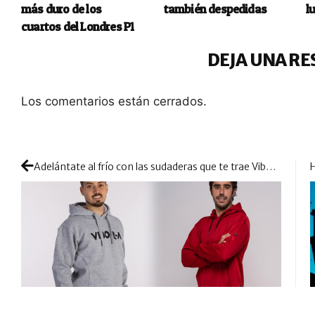
más duro de los
también despedidas
l
cuartos del Londres P1
DEJA UNA RE
Los comentarios están cerrados.
Adelántate al frío con las sudaderas que te trae Vibor-A y vístete como todo un profesional