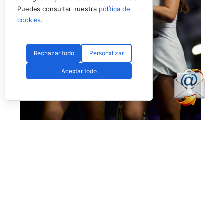
Puedes consultar nuestra
política de
cookies
.
Rechazar todo
Personalizar
Aceptar todo
Eugenio y Fassio debutan con victoria ajustada (Premier Padel)
Victoria también muy buena para los intereses
de
Martina Fassio
y
Raquel Eugenio,
superando a
Lucía Sainz
y
Sofia Saiz
por
6-4
y
6-4.
El resto de partidos dejaron estos números: