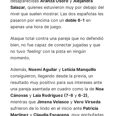
desaparecidas
Aranza Osoro
y
Alejandra
Salazar,
quienes estuvieron muy por debajo del
nivel que suelen mostrar. Las dos españolas les
pasaron por encima con un
doble 6-1
en
apenas una hora de juego.
Ataque total contra una pareja que no defendió
bien, no fue capaz de conectar jugadas y que
no tuvo
‘feeling’
con la pista en ningún
momento.
Además,
Noemí Aguilar
y
Leticia Manquillo
consiguieron, llegando desde la previa, un
resultado muy positivo para sus intereses ante
una pareja asentada en cuadro como la de
Noa
Cánovas
y
Laia Rodríguez (7-6
y
6-2),
mientras que
Jimena Velasco
y
Vero Virseda
sufrieron de lo lindo en el inicio ante
Patricia
Martínez
y
Claudia Escacena,
muy enchufadas