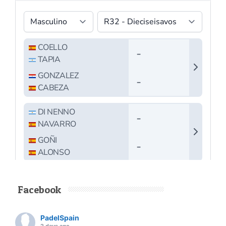
Facebook
PadelSpain
2 days ago