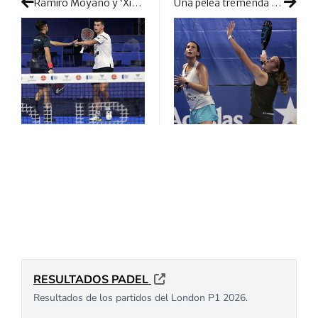
Ramiro Moyano y ‘Xisco’ Gil agitan Menorca nada más iniciarse el cuadro final
Una pelea tremenda por estar en el cuadro final: las previas de Menorca mostraron su versión más dura