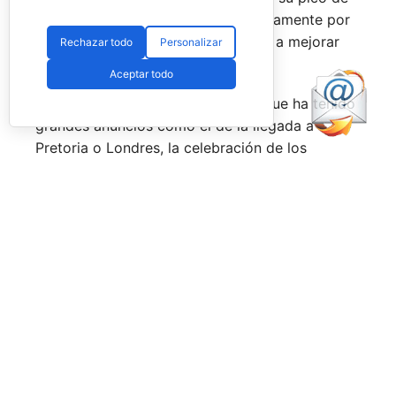
forma, son una delicia y que, precisamente por
esa rivalidad que tienen, se obligan a mejorar
Rechazar todo
Personalizar
constantemente.
Aceptar todo
Una primera mitad de temporada que ha tenido
grandes anuncios como el de la llegada a
Pretoria o Londres, la celebración de los
Juegos Universitarios
o su presencia en los
Juegos Mediterráneos
y en los
Juegos
Sudamericanos,
y la llegada de aire fresco a la
Federación Española de Pádel,
que parece
estar dando pasos sobre seguro para volver a
ser fuerte a nivel internacional, reordenándose
internamente y consiguiendo una mayor y mejor
visibilidad de sus acciones, todo ello dirigido
por el nuevo presidente,
Don Javier Rodríguez
Piris.