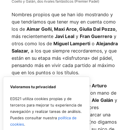
Coello y Galán, dos rivales fantásticos (Premier Padel)
Nombres propios que se han ido mostrando y
que tendríamos que tener muy en cuenta como
los de
Aimar Goñi, Maxi Arce, Giulia Dal Pozzo,
más recientemente
Javi Leal
y
Fran Guerrero
y
otros como los de
Miguel Lamperti
o
Alejandra
Salazar,
a los que siempre recordaremos, y que
están en su etapa más «disfrutona» del pádel,
pensando más en vivir cada partido al máximo
que en los puntos o los títulos.
No por ello hemos de olvidarnos de
Arturo
Valoramos tu privacidad
Coello
y
Agustín Tapia,
que rigen con mano de
EDS21 utiliza cookies propias y de
hierro el circuito pero que tienen en
Ale Galán
y
terceros para mejorar tu experiencia de
en
Fede Chingotto
a dos competidores
navegación y realizar tareas de análisis.
sublimes. Dos parejas llamadas a marcar una
Puedes consultar nuestra
política de
época por lo difícil que es jugarles (no digamos
cookies
.
ya ganarles) y que cuando están en su pico de