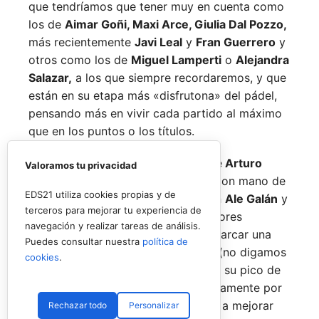
que tendríamos que tener muy en cuenta como
los de
Aimar Goñi, Maxi Arce, Giulia Dal Pozzo,
más recientemente
Javi Leal
y
Fran Guerrero
y
otros como los de
Miguel Lamperti
o
Alejandra
Salazar,
a los que siempre recordaremos, y que
están en su etapa más «disfrutona» del pádel,
pensando más en vivir cada partido al máximo
que en los puntos o los títulos.
No por ello hemos de olvidarnos de
Arturo
Valoramos tu privacidad
Coello
y
Agustín Tapia,
que rigen con mano de
EDS21 utiliza cookies propias y de
hierro el circuito pero que tienen en
Ale Galán
y
terceros para mejorar tu experiencia de
en
Fede Chingotto
a dos competidores
navegación y realizar tareas de análisis.
sublimes. Dos parejas llamadas a marcar una
Puedes consultar nuestra
política de
época por lo difícil que es jugarles (no digamos
cookies
.
ya ganarles) y que cuando están en su pico de
forma, son una delicia y que, precisamente por
esa rivalidad que tienen, se obligan a mejorar
Rechazar todo
Personalizar