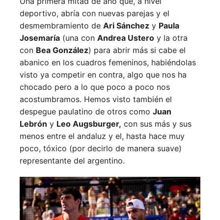
Una primera mitad de año que, a nivel
deportivo, abría con nuevas parejas y el
desmembramiento de
Ari Sánchez
y
Paula
Josemaría
(una con
Andrea Ustero
y la otra
con
Bea González
) para abrir más si cabe el
abanico en los cuadros femeninos, habiéndolas
visto ya competir en contra, algo que nos ha
chocado pero a lo que poco a poco nos
acostumbramos. Hemos visto también el
despegue paulatino de otros como
Juan
Lebrón
y
Leo Augsburger,
con sus más y sus
menos entre el andaluz y el, hasta hace muy
poco, tóxico (por decirlo de manera suave)
representante del argentino.