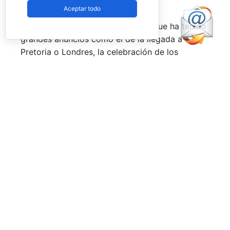
constantemente.
Aceptar todo
Una primera mitad de temporada que ha tenido
grandes anuncios como el de la llegada a
Pretoria o Londres, la celebración de los
Juegos Universitarios
o su presencia en los
Juegos Mediterráneos
y en los
Juegos
Sudamericanos,
y la llegada de aire fresco a la
Federación Española de Pádel,
que parece
estar dando pasos sobre seguro para volver a
ser fuerte a nivel internacional, reordenándose
internamente y consiguiendo una mayor y mejor
visibilidad de sus acciones, todo ello dirigido
por el nuevo presidente,
Don Javier Rodríguez
Piris.