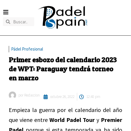
Pádel Profesional
Primer esbozo del calendario 2023
de WPT: Paraguay tendrá torneo
en marzo
por
Redaccion
octubre 26, 2022
12:40 pm
Empieza la guerra por el calendario del año
que viene entre
World Padel Tour
y
Premier
Padel
porque si esta temporada ya ha sido