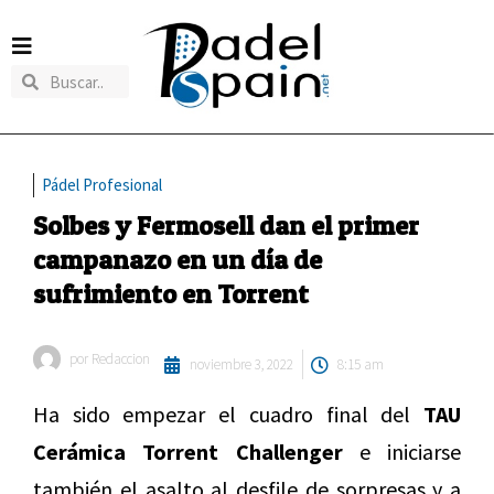
Pádel Profesional
Solbes y Fermosell dan el primer
campanazo en un día de
sufrimiento en Torrent
por
Redaccion
noviembre 3, 2022
8:15 am
Ha sido empezar el cuadro final del
TAU
Cerámica Torrent Challenger
e iniciarse
también el asalto al desfile de sorpresas y a