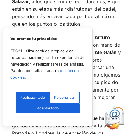
Salazar,
a los que siempre recordaremos, y que
están en su etapa más «disfrutona» del pádel,
pensando más en vivir cada partido al máximo
que en los puntos o los títulos.
No por ello hemos de olvidarnos de
Arturo
Valoramos tu privacidad
Coello
y
Agustín Tapia,
que rigen con mano de
EDS21 utiliza cookies propias y de
hierro el circuito pero que tienen en
Ale Galán
y
terceros para mejorar tu experiencia de
en
Fede Chingotto
a dos competidores
navegación y realizar tareas de análisis.
sublimes. Dos parejas llamadas a marcar una
Puedes consultar nuestra
política de
época por lo difícil que es jugarles (no digamos
cookies
.
ya ganarles) y que cuando están en su pico de
forma, son una delicia y que, precisamente por
esa rivalidad que tienen, se obligan a mejorar
Rechazar todo
Personalizar
constantemente.
Aceptar todo
Una primera mitad de temporada que ha tenido
grandes anuncios como el de la llegada a
Pretoria o Londres, la celebración de los