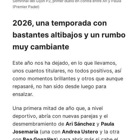
Semifinal del Gijón P2, primer duelo en contra entre Ari y Paula
(Premier Padel)
2026, una temporada con
bastantes altibajos y un rumbo
muy cambiante
Este año nos ha dejado, en lo que llevamos,
unos cuantos titulares, no todos positivos, así
como momentos brillantes y otros que aunque
repasaré, no han sido desde luego para
ensalzar.
Una primera mitad de año que, a nivel
deportivo, abría con nuevas parejas y el
desmembramiento de
Ari Sánchez
y
Paula
Josemaría
(una con
Andrea Ustero
y la otra
con
Bea González
) para abrir más si cabe el