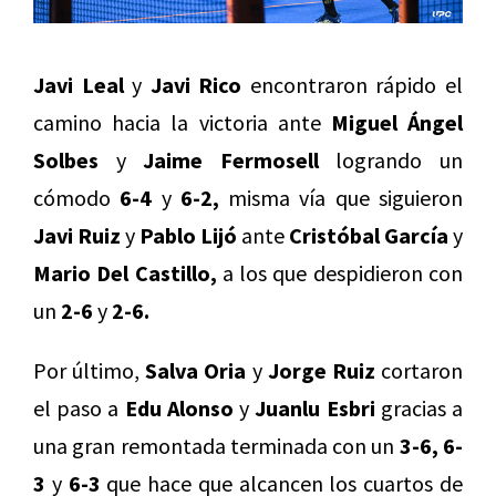
Javi Leal
y
Javi Rico
encontraron rápido el
camino hacia la victoria ante
Miguel Ángel
Solbes
y
Jaime Fermosell
logrando un
cómodo
6-4
y
6-2,
misma vía que siguieron
Javi Ruiz
y
Pablo Lijó
ante
Cristóbal García
y
Mario Del Castillo,
a los que despidieron con
un
2-6
y
2-6.
Por último,
Salva Oria
y
Jorge Ruiz
cortaron
el paso a
Edu Alonso
y
Juanlu Esbri
gracias a
una gran remontada terminada con un
3-6, 6-
3
y
6-3
que hace que alcancen los cuartos de