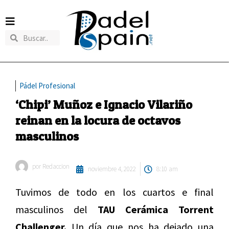
Pádel Profesional
‘Chipi’ Muñoz e Ignacio Vilariño
reinan en la locura de octavos
masculinos
por
Redaccion
noviembre 4, 2022
8:10 am
Tuvimos de todo en los cuartos e final
masculinos del
TAU Cerámica Torrent
Challenger.
Un día que nos ha dejado una