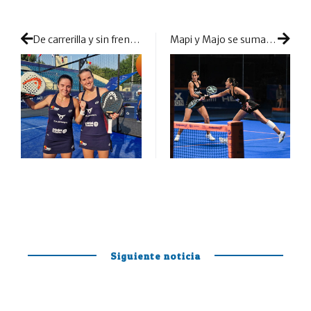
De carrerilla y sin freno hasta las semifinales: los equipos españoles mantienen su ritmo demoledor en el Mundial
Mapi y Majo se suman in extremis a la ola de favoritas y acceden a cuartos
Siguiente noticia