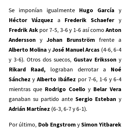
Se imponían igualmente
Hugo García
y
Héctor Vázquez
a
Frederik Schaefer
y
Fredrik Ask
por 7-5, 3-6 y 1-6 así como
Anton
Andersson
y
Johan Brunström
frente a
Alberto Molina
y
José Manuel Arcas
(4-6, 6-4
y 3-6). Otros dos suecos,
Gustav Eriksson
y
Rikard Raad,
lograban derrotar a
Noé
Sánchez
y
Alberto Ibáñez
por 7-6, 1-6 y 6-4
mientras que
Rodrigo Coello
y
Belar Vera
ganaban su partido ante
Sergio Esteban
y
Adrián Martínez
(6-3, 6-7 y 6-1).
Por último,
Dob Engstrom
y
Simon Yitbarek