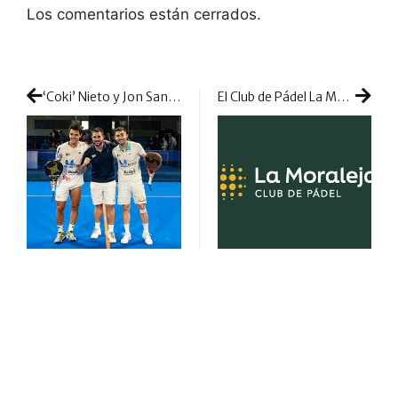
Los comentarios están cerrados.
‘Coki’ Nieto y Jon Sanz barren en Torrent: un gran título para cerrar la temporada regular
El Club de Pádel La Moraleja renueva su imagen en una apuesta por reinventarse y seguir mejorando