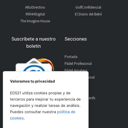
AltoDirectivo
GolfConfidencial
RRHHDigital
El Diario del Bebé
The Imagine House
Suscríbete a nuestro
Secciones
boletín
Portada
Pádel Profesional
Pádel Amateur
Pádel Internacional
Valoramos tu privacidad
Entrevistas
Material
EDS21 utiliza cookies propias y de
World Padel Awards
terceros para mejorar tu experiencia de
Contacto
navegación y realizar tareas de análisis.
Publicidad
Puedes consultar nuestra
política de
Aviso Legal
cookies
.