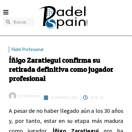
Pádel Profesional
Íñigo Zaratiegui confirma su
retirada definitiva como jugador
profesional
por
Redaccion
noviembre 8, 2022
10:30 am
A pesar de no haber llegado aún a los 30 años
y, por tanto, estar en su etapa más madura
como jugador,
Íñigo Zaratiegui
nos ha