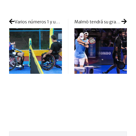
Varios números 1 y un bicampeón del mundo abren la pelea en la Copa de España de Pádel en silla de ruedas
Malmö tendrá su gran duelo en la final masculina: Galán-Lebrón contra ‘Sanyo’ y Tapia en busca del título nórdico