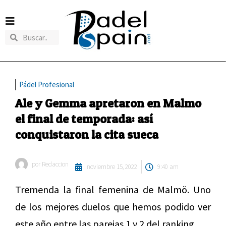
Pádel Profesional
Ale y Gemma apretaron en Malmo
el final de temporada: así
conquistaron la cita sueca
por
Redaccion
noviembre 15, 2022
9:40 am
Tremenda la final femenina de Malmö. Uno
de los mejores duelos que hemos podido ver
este año entre las parejas 1 y 2 del ranking.