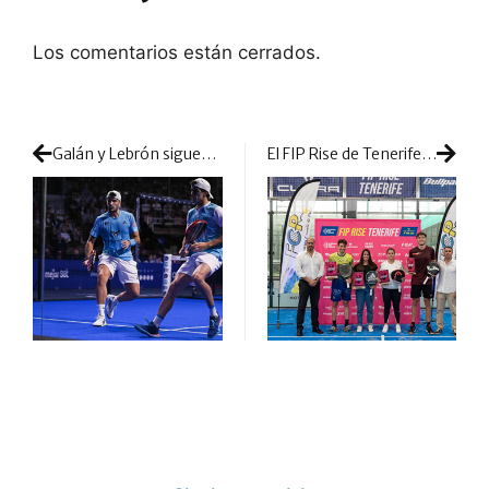
Los comentarios están cerrados.
Galán y Lebrón siguen de dulce: así rindieron Suecia a sus pies
El FIP Rise de Tenerife deja en lo más alto a Sager-Nunes y Siverio-Rapisarda