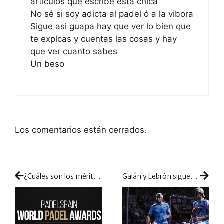
articulos que escribe esta chica
No sé si soy adicta al padel ó a la vibora
Sigue asi guapa hay que ver lo bien que
te explcas y cuentas las cosas y hay
que ver cuanto sabes
Un beso
Los comentarios están cerrados.
¿Cuáles son los méritos de los nominados a ‘Mejor Jugador’ en los PWPA 2022?
Galán y Lebrón siguen de dulce: así rindieron Suecia a sus pies