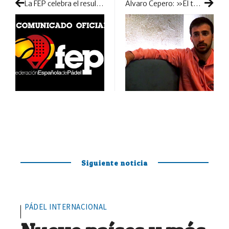
La FEP celebra el resultado de la votación internacional favorable al pádel
Álvaro Cepero: »El torneo de Egipto no superó las expectativas, estaba cogido con pinzas y tiene mucho que mejorar»
Siguiente noticia
PÁDEL INTERNACIONAL