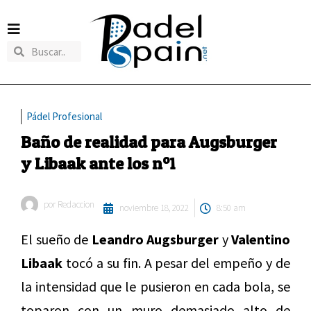
Pádel Profesional
Baño de realidad para Augsburger
y Libaak ante los nº1
por
Redaccion
noviembre 18, 2022
8:50 am
El sueño de
Leandro Augsburger
y
Valentino
Libaak
tocó a su fin. A pesar del empeño y de
la intensidad que le pusieron en cada bola, se
toparon con un muro demasiado alto de