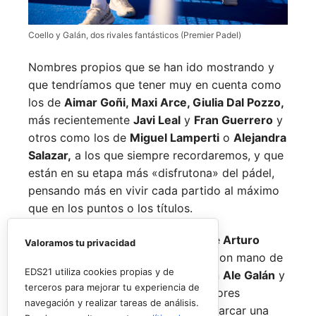
Coello y Galán, dos rivales fantásticos (Premier Padel)
Nombres propios que se han ido mostrando y
que tendríamos que tener muy en cuenta como
los de
Aimar Goñi, Maxi Arce, Giulia Dal Pozzo,
más recientemente
Javi Leal
y
Fran Guerrero
y
otros como los de
Miguel Lamperti
o
Alejandra
Salazar,
a los que siempre recordaremos, y que
están en su etapa más «disfrutona» del pádel,
pensando más en vivir cada partido al máximo
que en los puntos o los títulos.
No por ello hemos de olvidarnos de
Arturo
Valoramos tu privacidad
Coello
y
Agustín Tapia,
que rigen con mano de
EDS21 utiliza cookies propias y de
hierro el circuito pero que tienen en
Ale Galán
y
terceros para mejorar tu experiencia de
en
Fede Chingotto
a dos competidores
navegación y realizar tareas de análisis.
sublimes. Dos parejas llamadas a marcar una