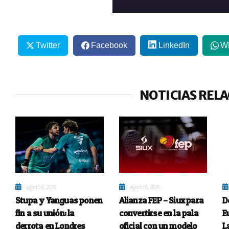
Twitter
Facebook
LinkedIn
W
NOTICIAS REL
agosto 6, 2026
agosto 6, 2026
Stupa y Yanguas ponen
Alianza FEP – Siux para
D
fin a su unión: la
convertirse en la pala
E
derrota en Londres
oficial con un modelo
L