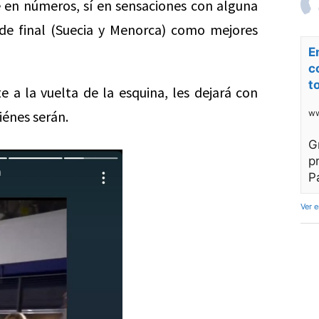
en números, sí en sensaciones con alguna
 de final (Suecia y Menorca) como mejores
E
c
t
 a la vuelta de la esquina, les dejará con
énes serán.
ww
G
p
P
Ver 