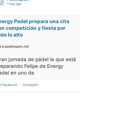
1 day ago
nergy Padel prepara una cita
on competición y fiesta por
odo lo alto
w.padelspain.net
ran jornada de pádel la que está
reparando Felipe de Energy
adel en uno de
en Facebook
·
Compartir