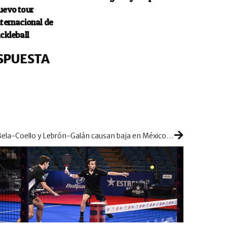
uevo tour
nternacional de
ickleball
SPUESTA
Bela-Coello y Lebrón-Galán causan baja en México: dos parejas top que no pelearán por la victoria