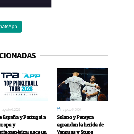
hatsApp
ACIONADAS
agosto 6, 2026
agosto 6, 2026
e España y Portugal a
Solano y Pereyra
uropa y
agrandan la herida de
atinoamérica: nace un
Yanguas y Stupa