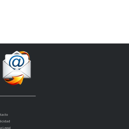
tacto
licidad
so Legal