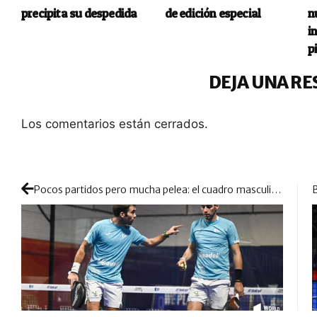
precipita su despedida
de edición especial
n
i
p
DEJA UNA RE
Los comentarios están cerrados.
Pocos partidos pero mucha pelea: el cuadro masculino de México promete máxima igualdad