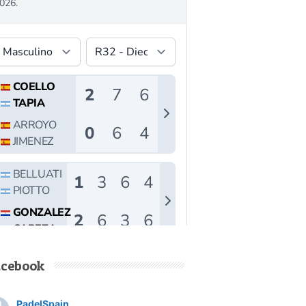
acebook
PadelSpain