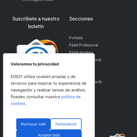
Suscríbete a nuestro
Secciones
boletín
Portada
Pádel Profesional
Pádel Amateur
Pádel Internacional
Valoramos tu privacidad
Entrevistas
Material
EDS21 utiliza cookies propias y de
World Padel Awards
terceros para mejorar tu experiencia de
Contacto
navegación y realizar tareas de análisis.
Publicidad
Puedes consultar nuestra
política de
Aviso Legal
cookies
.
Rechazar todo
Personalizar
© CopyRight 2024 PadelSpain
Aceptar todo