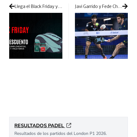
Llega el Black Friday y en Varlion preparan descuentos desde el 30%
Javi Garrido y Fede Chingotto salvan el cuello in extremis: México despide unos 1/16 muy peleados