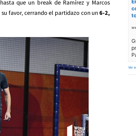
s hasta que un break de Ramírez y Marcos
E
c
 su favor, cerrando el partidazo con un
6-2,
t
ww
G
p
P
Ver 