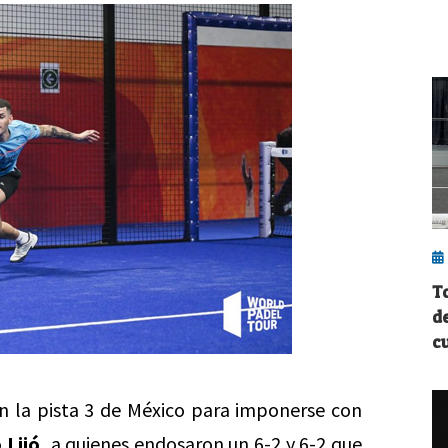
T
d
cu
 la pista 3 de México para imponerse con
 Lijó,
a quienes endosaron un 6-2 y 6-2 que