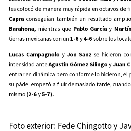
les colocó de manera muy rápida en octavos de fi
Capra
conseguían también un resultado ampli
Barahona,
mientras que
Pablo García
y
Martín
tierras mexicanas con un
1-6
y
4-6
sobre los local
Lucas Campagnolo
y
Jon Sanz
se hicieron co
intensidad ante
Agustín Gómez Silingo
y
Juan Cr
entrar en dinámica pero conforme lo hicieron, el 
su pádel empezó a fluir demasiado tarde, cuando
mismo
(2-6
y
5-7).
Foto exterior: Fede Chingotto y Ja