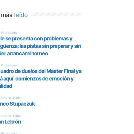
 más
leído