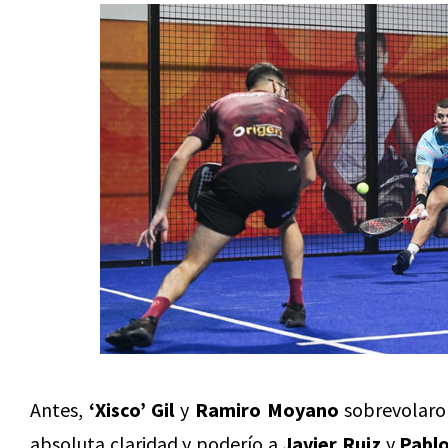
Antes,
‘Xisco’ Gil
y
Ramiro Moyano
sobrevolaron
absoluta claridad y poderío a
Javier Ruiz
y
Pablo