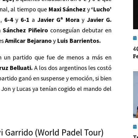
nal, al tiempo que
Maxi Sánchez
y
‘Lucho’
o,
6-4
y
6-1
a
Javier Gª Mora
y
Javier G.
 Sánchez Piñeiro
conseguían debutar en
es
Amilcar Bejarano
y
Luis Barrientos.
¿
F
n un partido que fue de menos a más en
uz Belluati.
A los dos argentinos les costó
partido ganó en suspense y emoción, si bien
 Jon y Lucas ya tenían cogido el mando del
vi Garrido (World Padel Tour)
T