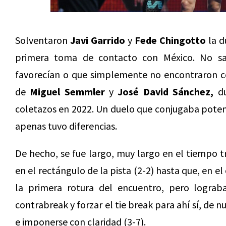
Solventaron
Javi Garrido
y
Fede Chingotto
la d
primera toma de contacto con México. No sa
favorecían o que simplemente no encontraron con
de
Miguel Semmler
y
José David Sánchez,
du
coletazos en 2022. Un duelo que conjugaba poten
apenas tuvo diferencias.
De hecho, se fue largo, muy largo en el tiempo tr
en el rectángulo de la pista (2-2) hasta que, en 
la primera rotura del encuentro, pero lograb
contrabreak y forzar el tie break para ahí sí, de
e imponerse con claridad (3-7).