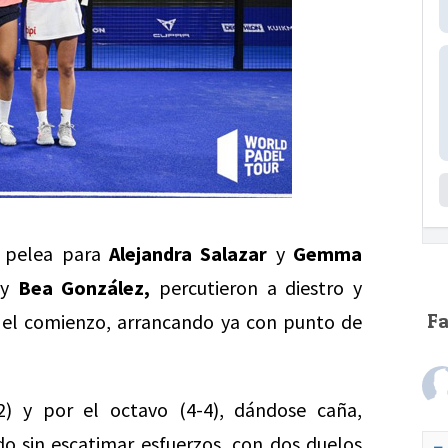
y pelea para
Alejandra Salazar
y
Gemma
y
Bea González,
percutieron a diestro y
e el comienzo, arrancando ya con punto de
F
2) y por el octavo (4-4), dándose caña,
o sin escatimar esfuerzos, con dos duelos