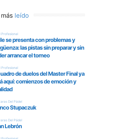
 más
leído