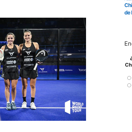
En
Ch