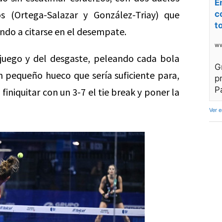
E
 (Ortega-Salazar y González-Triay) que
c
t
ando a citarse en el desempate.
ww
n juego y del desgaste, peleando cada bola
G
un pequeño hueco que sería suficiente para,
p
P
finiquitar con un 3-7 el tie break y poner la
Ver 