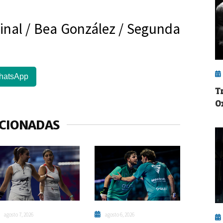
ifinal / Bea González / Segunda
hatsApp
T
O
ACIONADAS
agosto 7, 2026
agosto 6, 2026