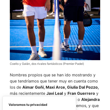
Coello y Galán, dos rivales fantásticos (Premier Padel)
Nombres propios que se han ido mostrando y
que tendríamos que tener muy en cuenta como
los de
Aimar Goñi, Maxi Arce, Giulia Dal Pozzo,
más recientemente
Javi Leal
y
Fran Guerrero
y
otros como los de
Miguel Lamperti
o
Alejandra
Valoramos tu privacidad
Salazar,
a los que siempre recordaremos, y que