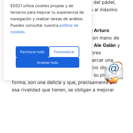
están en su etapa más «disfrutona» del pádel,
EDS21 utiliza cookies propias y de
pensando más en vivir cada partido al máximo
terceros para mejorar tu experiencia de
que en los puntos o los títulos.
navegación y realizar tareas de análisis.
Puedes consultar nuestra
política de
No por ello hemos de olvidarnos de
Arturo
cookies
.
Coello
y
Agustín Tapia,
que rigen con mano de
hierro el circuito pero que tienen en
Ale Galán
y
Rechazar todo
Personalizar
en
Fede Chingotto
a dos competidores
sublimes. Dos parejas llamadas a marcar una
Aceptar todo
época por lo difícil que es jugarles (no digamos
ya ganarles) y que cuando están en su pico de
forma, son una delicia y que, precisamente por
esa rivalidad que tienen, se obligan a mejorar
constantemente.
Una primera mitad de temporada que ha tenido
grandes anuncios como el de la llegada a
Pretoria o Londres, la celebración de los
Juegos Universitarios
o su presencia en los