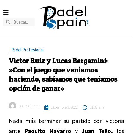
Pádel Profesional
Víctor Ruiz y Lucas Bergamini:
»Con el juego que veníamos
haciendo, sabíamos que teníamos
opción de ganar»
por
Redaccion
diciembre 3, 2022
11:30 am
Nada más terminar su partido con victoria
ante
Paquito Navarro
y
Juan Tello,
los