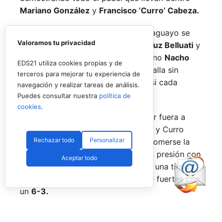
Mariano González
y
Francisco ‘Curro’ Cabeza.
El joven español y su escudero paraguayo se
Valoramos tu privacidad
medían a la experiencia de
Juan Cruz Belluati
y
a su compañero, el también argentino
Nacho
EDS21 utiliza cookies propias y de
Piotto,
en un duelo que fue una batalla sin
terceros para mejorar tu experiencia de
cuartel pero de dominio alterno casi cada
navegación y realizar tareas de análisis.
punto.
Puedes consultar nuestra
política de
cookies
.
Y es que tras dar la sorpresa y dejar fuera a
Javi Leal
y
Fran Guerrero,
Mariano y Curro
Rechazar todo
Personalizar
querían más, y salieron directos a comerse la
pista. Un buen parcial de inicio, con presión con
Aceptar todo
su saque y también al resto, les dio una tímida
ventaja que ampliaron para hacerse fuertes con
un
6-3.
Pero Belluati y Piotto no habían dicho su última