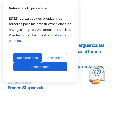
espacios de ocio completarán la programación.
Valoramos tu privacidad
EDS21 utiliza cookies propias y de
terceros para mejorar tu experiencia de
navegación y realizar tareas de análisis.
Puedes consultar nuestra
política de
cookies
.
Rechazar todo
Personalizar
Aceptar todo
Uno de los jugadores del torneo en USA (RNA)