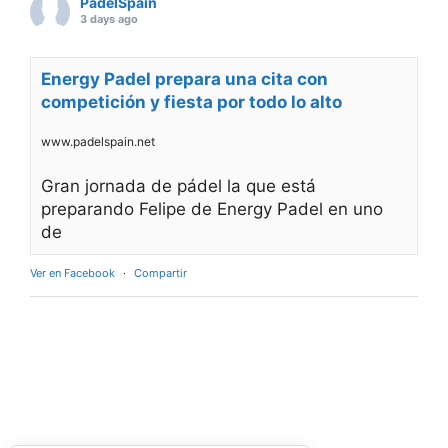
El
Rafa Nadal Academy Padel Tour by
Playtomic
cerrará su primera edición en
Estados Unidos con una última parada en
Nueva York
, donde del
14 al 16 de agosto
se
disputará el torneo final en las instalaciones de
Reserve Hudson Yards
. La cita reunirá a
72
jugadores
, repartidos en 36 parejas y tres
categorías, para decidir a los últimos
campeones del circuito en territorio
estadounidense.
La competición se desarrollará durante tres
jornadas. Tras una fase de grupos entre el
viernes y el sábado, los mejores equipos
accederán a las finales del domingo, en una
jornada que combinará deporte y actividades
para los asistentes con el objetivo de convertir
el evento en una experiencia más allá de la
competición. Música en directo, activaciones y