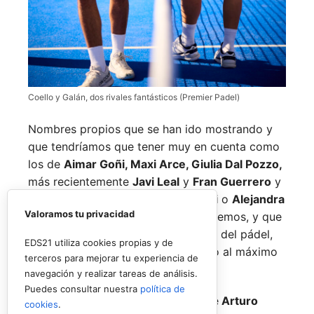
Coello y Galán, dos rivales fantásticos (Premier Padel)
Nombres propios que se han ido mostrando y
que tendríamos que tener muy en cuenta como
los de
Aimar Goñi, Maxi Arce, Giulia Dal Pozzo,
más recientemente
Javi Leal
y
Fran Guerrero
y
otros como los de
Miguel Lamperti
o
Alejandra
Valoramos tu privacidad
Salazar,
a los que siempre recordaremos, y que
están en su etapa más «disfrutona» del pádel,
EDS21 utiliza cookies propias y de
pensando más en vivir cada partido al máximo
terceros para mejorar tu experiencia de
que en los puntos o los títulos.
navegación y realizar tareas de análisis.
Puedes consultar nuestra
política de
No por ello hemos de olvidarnos de
Arturo
cookies
.