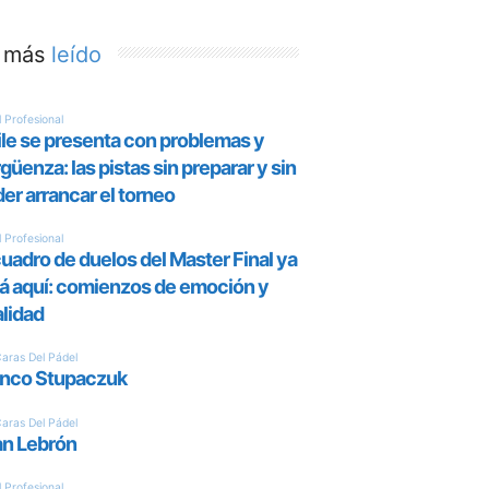
 más
leído