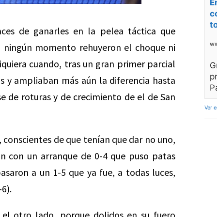
E
c
t
ces de ganarles en la pelea táctica que
ww
 en ningún momento rehuyeron el choque ni
quiera cuando, tras un gran primer parcial
G
p
as y ampliaban más aún la diferencia hasta
P
ase de roturas y de crecimiento de el de San
Ver 
, conscientes de que tenían que dar no uno,
ron con un arranque de 0-4 que puso patas
 pasaron a un 1-5 que ya fue, a todas luces,
6).
 el otro lado, porque dolidos en su fuero