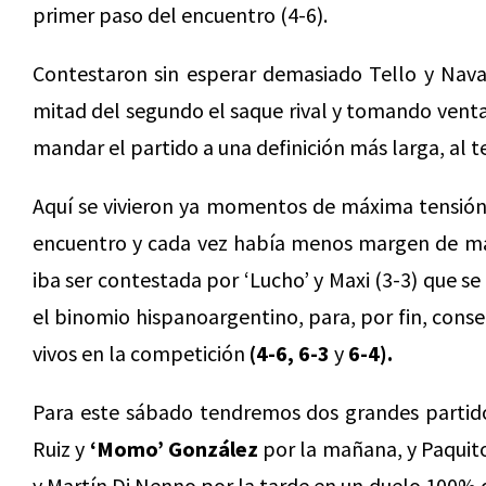
primer paso del encuentro (4-6).
Contestaron sin esperar demasiado Tello y Nava
mitad del segundo el saque rival y tomando ventaj
mandar el partido a una definición más larga, al t
Aquí se vivieron ya momentos de máxima tensión, 
encuentro y cada vez había menos margen de mani
iba ser contestada por ‘Lucho’ y Maxi (3-3) que s
el binomio hispanoargentino, para, por fin, conseg
vivos en la competición
(4-6, 6-3
y
6-4).
Para este sábado tendremos dos grandes parti
Ruiz y
‘Momo’ González
por la mañana, y Paquit
y Martín Di Nenno por la tarde en un duelo 100%