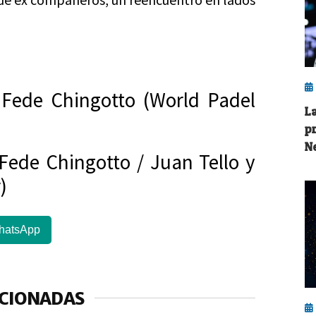
 Fede Chingotto (World Padel
L
p
N
 Fede Chingotto / Juan Tello y
)
hatsApp
ACIONADAS