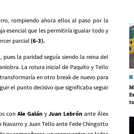
rro, rompiendo ahora ellos al paso por la
a esencial que les permitiría igualar todo y
ercer parcial
(6-3).
pues la paridad seguía siendo la reina del
obra. La rotura inicial de Paquito y Tello
e transformaría en otro break de nuevo para
uir el punto decisivo que significaba seguir
M
E
to
dos con
Ale Galán
y
Juan Lebrón
ante Álex
o Navarro y Juan Tello ante Fede Chingotto
 de ex compañeros, un reencuentro en lados