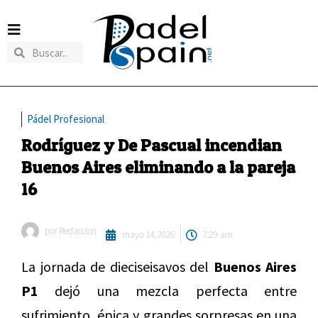
Pádel Profesional
Rodríguez y De Pascual incendian
Buenos Aires eliminando a la pareja
16
por
Redaccion
mayo 14, 2026
7:29 am
La jornada de dieciseisavos del
Buenos Aires
P1
dejó una mezcla perfecta entre
sufrimiento, épica y grandes sorpresas en una