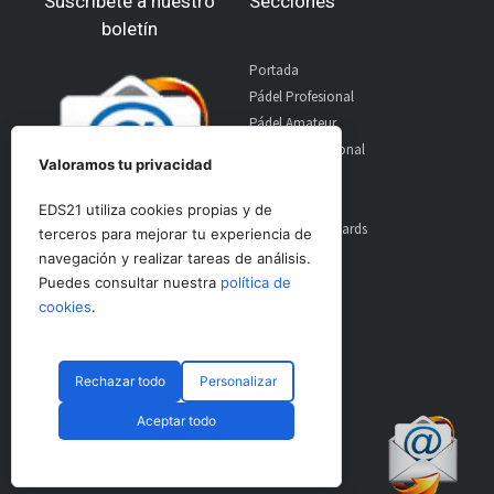
Suscríbete a nuestro
Secciones
boletín
Portada
Pádel Profesional
Pádel Amateur
Pádel Internacional
Valoramos tu privacidad
Entrevistas
Material
EDS21 utiliza cookies propias y de
World Padel Awards
terceros para mejorar tu experiencia de
Contacto
navegación y realizar tareas de análisis.
Publicidad
Puedes consultar nuestra
política de
Aviso Legal
cookies
.
Rechazar todo
Personalizar
© CopyRight 2024 PadelSpain
Aceptar todo