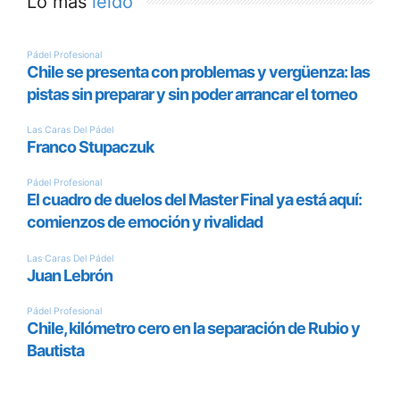
Lo más
leído