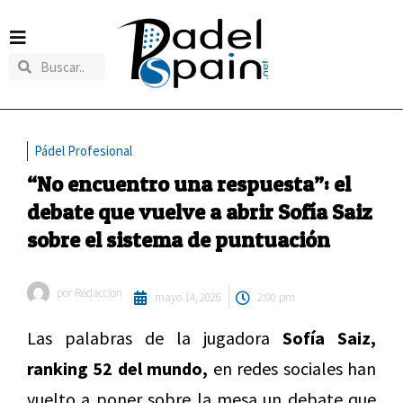
Pádel Profesional
“No encuentro una respuesta”: el
debate que vuelve a abrir Sofía Saiz
sobre el sistema de puntuación
por
Redaccion
mayo 14, 2026
2:00 pm
Las palabras de la jugadora
Sofía Saiz,
ranking 52 del mundo,
en redes sociales han
vuelto a poner sobre la mesa un debate que