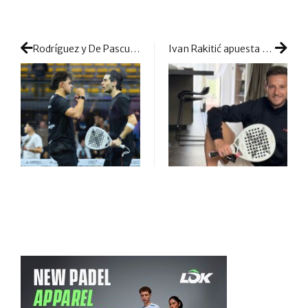
Rodríguez y De Pascual incendian Buenos Aires eliminando a la pareja 16
Ivan Rakitić apuesta por NOX y se une a la creciente pasión del fútbol por el pádel