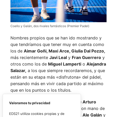
Coello y Galán, dos rivales fantásticos (Premier Padel)
Nombres propios que se han ido mostrando y
que tendríamos que tener muy en cuenta como
los de
Aimar Goñi, Maxi Arce, Giulia Dal Pozzo,
más recientemente
Javi Leal
y
Fran Guerrero
y
otros como los de
Miguel Lamperti
o
Alejandra
Salazar,
a los que siempre recordaremos, y que
están en su etapa más «disfrutona» del pádel,
pensando más en vivir cada partido al máximo
que en los puntos o los títulos.
No por ello hemos de olvidarnos de
Arturo
Valoramos tu privacidad
Coello
y
Agustín Tapia,
que rigen con mano de
EDS21 utiliza cookies propias y de
hierro el circuito pero que tienen en
Ale Galán
y