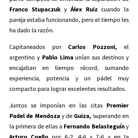
Franco Stupaczuk
y
Álex Ruiz
cuando la
pareja estaba funcionando, pero el tiempo les
ha dado la razón.
Capitaneados por
Carlos Pozzoni,
el
argentino y
Pablo Lima
unían sus destinos y
encajaban en tiempo récord, sumando
experiencia, potencia y un pádel muy
compacto para lograr excelentes resultados.
Juntos se imponían en las citas
Premier
Padel de Mendoza
y de
Guiza,
superando en
la primera de ellas a
Fernando Belasteguín
y
Arturo Coello
por 6-2, 4-6 y 7-6 y en la