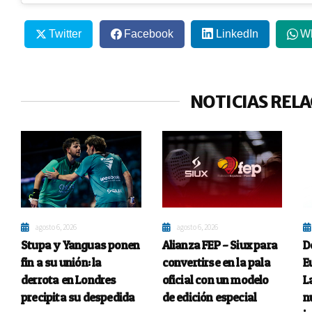
Twitter
Facebook
LinkedIn
W
NOTICIAS REL
agosto 6, 2026
agosto 6, 2026
Stupa y Yanguas ponen
Alianza FEP – Siux para
D
fin a su unión: la
convertirse en la pala
E
derrota en Londres
oficial con un modelo
L
precipita su despedida
de edición especial
n