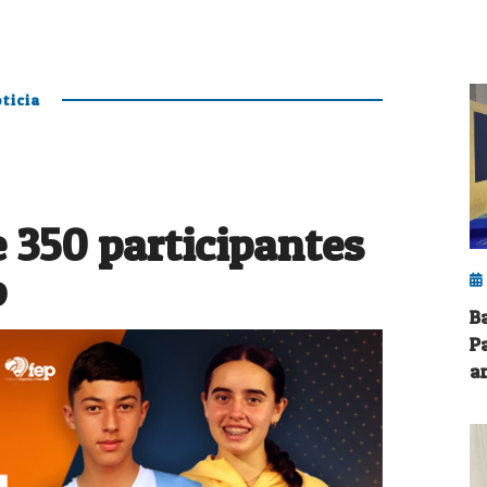
ticia
 350 participantes
o
B
P
a