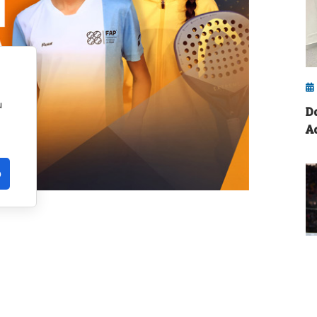
u
D
A
o
n la provincia de Málaga. La localidad de
a edición del FIP Promises Diputación de
ados del circuito de menores de la
Federación
liega en cuatro continentes.
L