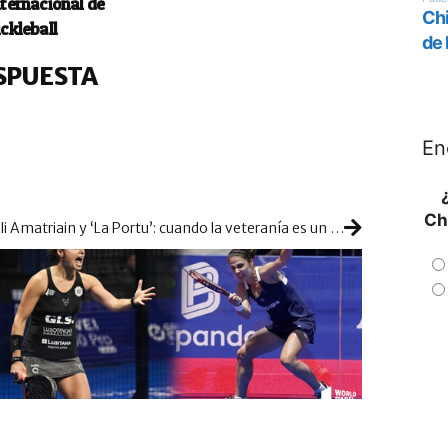
nternacional de
ickleball
SPUESTA
En
Ch
Eli Amatriain y ‘La Portu’: cuando la veteranía es un grado