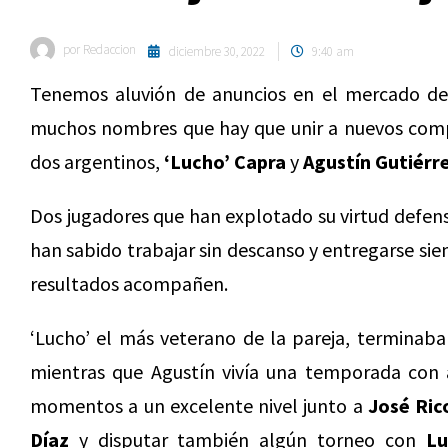
por
Redaccion
diciembre 30, 2022
9:40 am
Tenemos aluvión de anuncios en el mercado d
muchos nombres que hay que unir a nuevos comp
dos argentinos,
‘Lucho’ Capra
y
Agustín Gutiérre
Dos jugadores que han explotado su virtud defen
han sabido trabajar sin descanso y entregarse sie
resultados acompañen.
‘Lucho’ el más veterano de la pareja, terminaba
mientras que Agustín vivía una temporada con 
momentos a un excelente nivel junto a
José Ric
Díaz
y disputar también algún torneo con
Lu