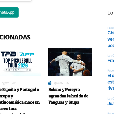
Lo
hatsApp
ACIONADAS
agosto 6, 2026
agosto 6, 2026
e España y Portugal a
Solano y Pereyra
uropa y
agrandan la herida de
atinoamérica: nace un
Yanguas y Stupa
uevo tour