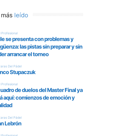
 más
leído