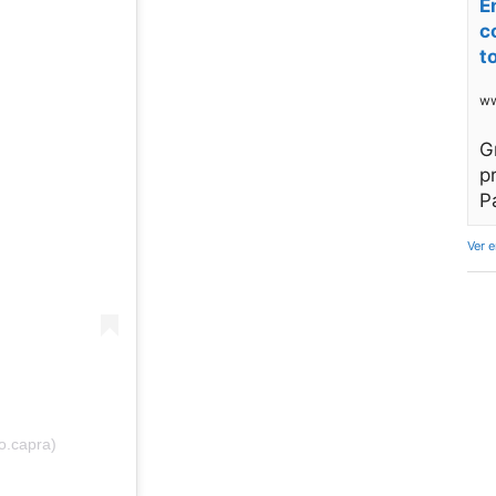
E
c
t
ww
G
p
P
Ver 
o.capra)