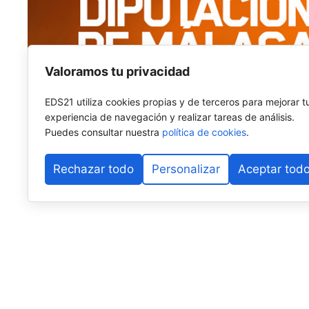
Valoramos tu privacidad
EDS21 utiliza cookies propias y de terceros para mejorar t
experiencia de navegación y realizar tareas de análisis.
Puedes consultar nuestra
política de cookies
.
Rechazar todo
Personalizar
Aceptar tod
El pádel base internacional vuelve a fijar su mirada e
Alhaurín de la Torre
se prepara para albergar la
sext
Málaga
, uno de los torneos más longevos y consolid
Internacional de Pádel (FIP)
, cuya estructura se desp