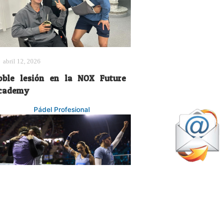
abril 12, 2026
oble lesión en la NOX Future
cademy
Pádel Profesional
mayo 17, 2026
a final eterna llega a golpe de