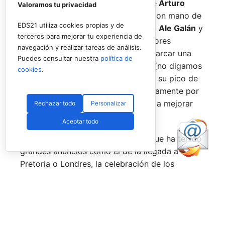
No por ello hemos de olvidarnos de
Arturo
Valoramos tu privacidad
Coello
y
Agustín Tapia,
que rigen con mano de
EDS21 utiliza cookies propias y de
hierro el circuito pero que tienen en
Ale Galán
y
terceros para mejorar tu experiencia de
en
Fede Chingotto
a dos competidores
navegación y realizar tareas de análisis.
sublimes. Dos parejas llamadas a marcar una
Puedes consultar nuestra
política de
época por lo difícil que es jugarles (no digamos
cookies
.
ya ganarles) y que cuando están en su pico de
forma, son una delicia y que, precisamente por
esa rivalidad que tienen, se obligan a mejorar
Rechazar todo
Personalizar
constantemente.
Aceptar todo
Una primera mitad de temporada que ha tenido
grandes anuncios como el de la llegada a
Pretoria o Londres, la celebración de los
Juegos Universitarios
o su presencia en los
Juegos Mediterráneos
y en los
Juegos
Sudamericanos,
y la llegada de aire fresco a la
Federación Española de Pádel,
que parece