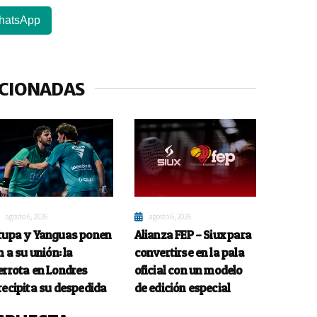
hatsApp
ACIONADAS
agosto 6, 2026
agosto 6, 2026
tupa y Yanguas ponen
Alianza FEP – Siux para
n a su unión: la
convertirse en la pala
errota en Londres
oficial con un modelo
recipita su despedida
de edición especial