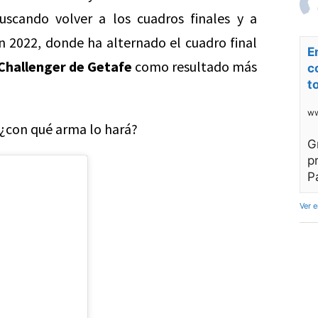
scando volver a los cuadros finales y a
n 2022, donde ha alternado el cuadro final
E
Challenger de Getafe
como resultado más
c
t
ww
, ¿con qué arma lo hará?
G
p
P
Ver 