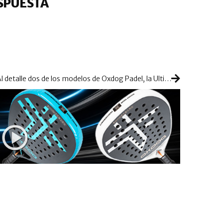
SPUESTA
Al detalle dos de los modelos de Oxdog Padel, la Ultimate Match y la Ultimate Tour Hes-Carbon