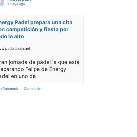
2 days ago
nergy Padel prepara una cita
on competición y fiesta por
odo lo alto
w.padelspain.net
ran jornada de pádel la que está
reparando Felipe de Energy
adel en uno de
en Facebook
·
Compartir