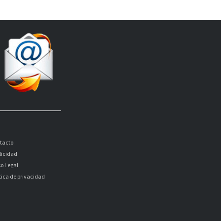
tacto
licidad
so Legal
itica de privacidad