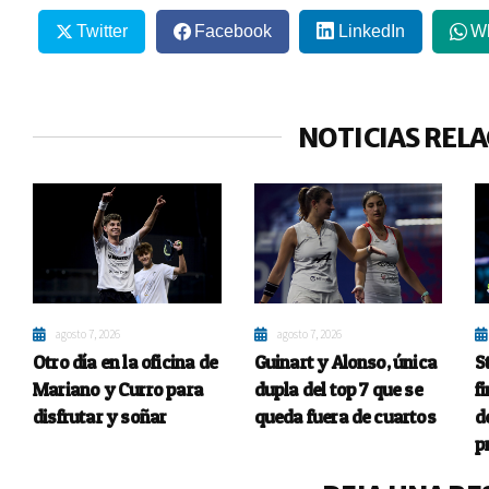
Twitter
Facebook
LinkedIn
W
NOTICIAS REL
agosto 7, 2026
agosto 7, 2026
Otro día en la oficina de
Guinart y Alonso, única
S
Mariano y Curro para
dupla del top 7 que se
fi
disfrutar y soñar
queda fuera de cuartos
d
p