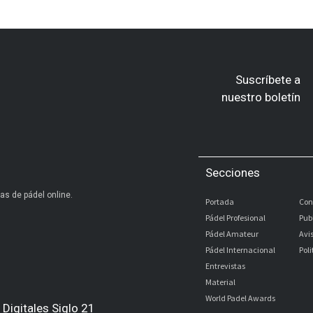
Suscríbete a
nuestro boletín
Secciones
as de pádel online.
Portada
Con
Pádel Profesional
Pub
Pádel Amateur
Avi
Pádel Internacional
Pol
Entrevistas
Material
World Padel Awards
Digitales Siglo 21