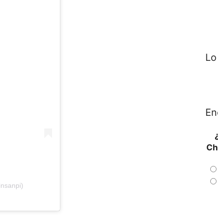
Lo
En
Ch
insanpi)