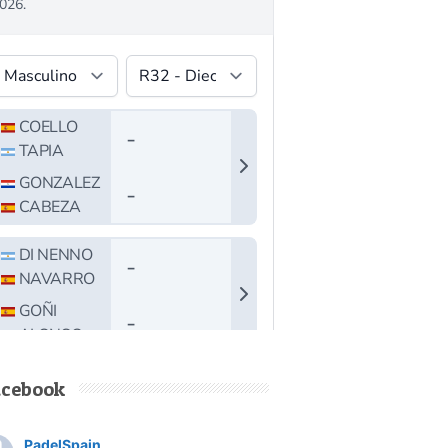
acebook
PadelSpain