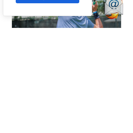
Uno de los jugadores del torneo en USA (RNA)
La prueba de
Nueva York
pondrá fin a un
circuito que también ha pasado por
Miami
y
Texas
, consolidando el estreno del proyecto en
uno de los mercados con mayor crecimiento
para el pádel. La expansión a Estados Unidos
supone un nuevo paso en la internacionalización
del tour, que ya cuenta con presencia en países
como
España, Italia, Alemania, Polonia y Reino
Unido.