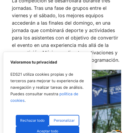
La competición se desarrollará durante tres
jornadas. Tras una fase de grupos entre el
viernes y el sábado, los mejores equipos
accederán a las finales del domingo, en una
jornada que combinará deporte y actividades
para los asistentes con el objetivo de convertir
el evento en una experiencia más allá de la
competición. Música en directo, activaciones y
espacios de ocio completarán la programación.
Valoramos tu privacidad
EDS21 utiliza cookies propias y de
terceros para mejorar tu experiencia de
navegación y realizar tareas de análisis.
Puedes consultar nuestra
política de
cookies
.
Rechazar todo
Personalizar
Aceptar todo