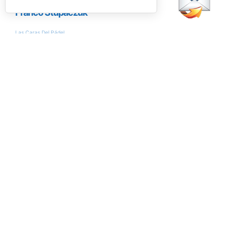
Encuesta
¿Conseguirán Ale Galán y Fede Chingotto
llegar al nº1 del ranking?
Si
No