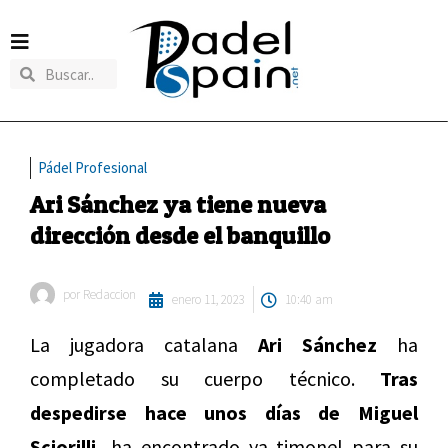
Pádel Profesional
Ari Sánchez ya tiene nueva
dirección desde el banquillo
por
Redaccion
enero 11, 2023
10:40 am
La jugadora catalana
Ari Sánchez
ha
completado su cuerpo técnico.
Tras
despedirse hace unos días de Miguel
Sciorilli,
ha encontrado ya timonel para su