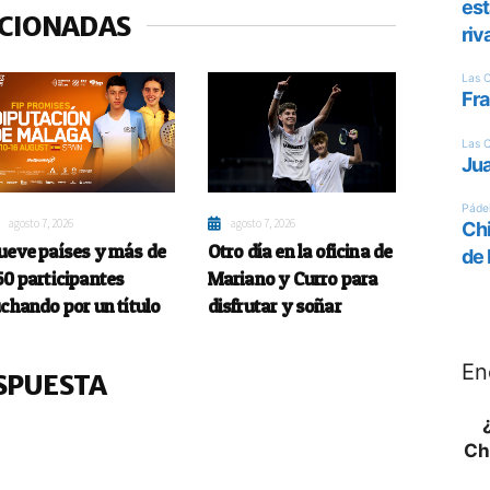
ACIONADAS
agosto 7, 2026
agosto 7, 2026
ueve países y más de
Otro día en la oficina de
50 participantes
Mariano y Curro para
uchando por un título
disfrutar y soñar
En
SPUESTA
Ch