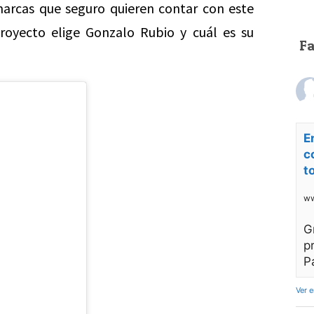
arcas que seguro quieren contar con este
royecto elige Gonzalo Rubio y cuál es su
F
E
c
t
ww
G
p
P
Ver 