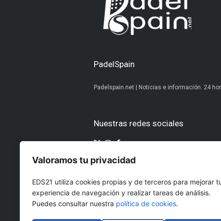
PadelSpain
Padelspain.net | Noticias e información. 24 hor
Nuestras redes sociales
Valoramos tu privacidad
Otros medios del Grupo Ediciones 
EDS21 utiliza cookies propias y de terceros para mejorar t
AltoDirectivo
GolfConfidencia
experiencia de navegación y realizar tareas de análisis.
RRHHDigital
El Diario del Be
Puedes consultar nuestra
política de cookies
.
The Imagine House