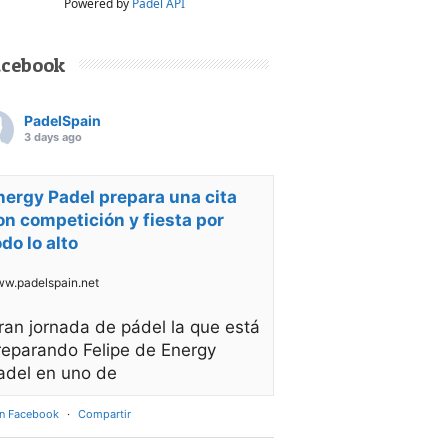
Powered by
Padel API
acebook
PadelSpain
3 days ago
nergy Padel prepara una cita
on competición y fiesta por
odo lo alto
w.padelspain.net
ran jornada de pádel la que está
reparando Felipe de Energy
adel en uno de
en Facebook
·
Compartir