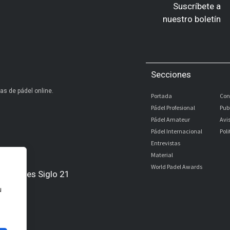
Suscríbete a
nuestro boletín
Secciones
as de pádel online.
Portada
Con
Pádel Profesional
Pub
Pádel Amateur
Avi
Pádel Internacional
Pol
Entrevistas
Material
World Padel Awards
Digitales Siglo 21
u
l
bé