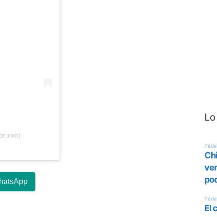
Lo
orubio)
hatsApp