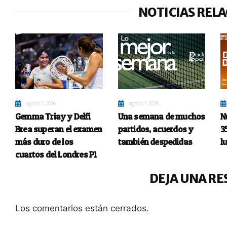
NOTICIAS REL
agosto 7, 2026
agosto 7, 2026
Gemma Triay y Delfi
Una semana de muchos
N
Brea superan el examen
partidos, acuerdos y
3
más duro de los
también despedidas
l
cuartos del Londres P1
DEJA UNA RE
Los comentarios están cerrados.