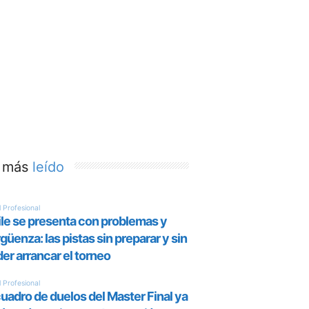
 más
leído