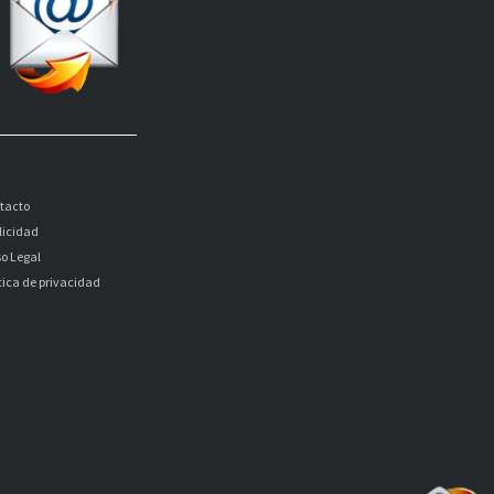
tacto
licidad
so Legal
itica de privacidad