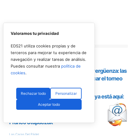
Valoramos tu privacidad
Lo más
leído
EDS21 utiliza cookies propias y de
terceros para mejorar tu experiencia de
navegación y realizar tareas de análisis.
Puedes consultar nuestra
política de
cookies
.
Rechazar todo
Personalizar
Aceptar todo