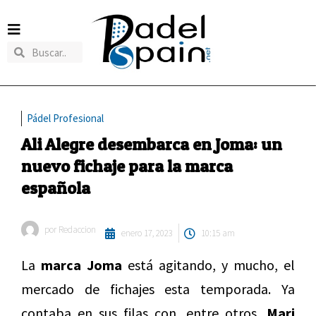
Pádel Profesional
Ali Alegre desembarca en Joma: un
nuevo fichaje para la marca
española
por
Redaccion
enero 17, 2023
10:15 am
La
marca Joma
está agitando, y mucho, el
mercado de fichajes esta temporada. Ya
contaba en sus filas con, entre otros,
Mari