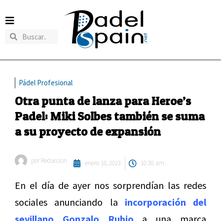
Pádel Profesional
Otra punta de lanza para Heroe’s
Padel: Miki Solbes también se suma
a su proyecto de expansión
por
Redaccion
enero 18, 2023
10:30 am
En el día de ayer nos sorprendían las redes
sociales anunciando la
incorporación del
sevillano Gonzalo Rubio
a una marca