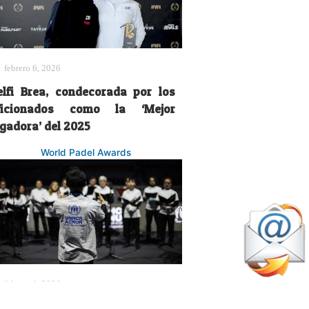
febrero 6, 2026
elfi Brea, condecorada por los
ficionados como la ‘Mejor
ugadora’ del 2025
World Padel Awards
febrero 1, 2026
CNUR demuestra toda la