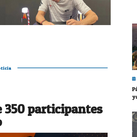
ticia
P
ya
 350 participantes
o