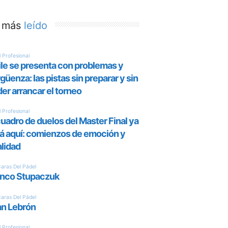
 más
leído