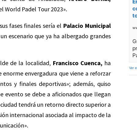
E
el World Padel Tour 2023».
c
t
us fases finales sería el
Palacio Municipal
ww
, un escenario que ya ha albergado grandes
G
p
P
lde de la localidad,
Francisco Cuenca,
ha
Ver 
e enorme envergadura que viene a reforzar
os y finales deportivas»; además, quiso
te evento se debe a aficionados que llegan
 ciudad tendrá un retorno directo superior a
sión internacional asociada al impacto de la
unicación».