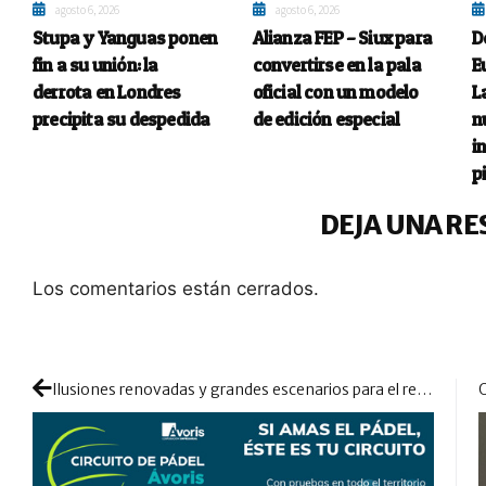
agosto 6, 2026
agosto 6, 2026
Stupa y Yanguas ponen
Alianza FEP – Siux para
D
fin a su unión: la
convertirse en la pala
E
derrota en Londres
oficial con un modelo
L
precipita su despedida
de edición especial
n
i
p
DEJA UNA RE
Los comentarios están cerrados.
Ilusiones renovadas y grandes escenarios para el regreso del Circuito de Pádel Ávoris