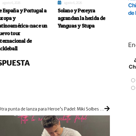
agosto 6, 2026
agosto 6, 2026
e España y Portugal a
Solano y Pereyra
uropa y
agrandan la herida de
atinoamérica: nace un
Yanguas y Stupa
uevo tour
nternacional de
En
ickleball
SPUESTA
Ch
Otra punta de lanza para Heroe’s Padel: Miki Solbes también se suma a su proyecto de expansión