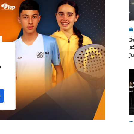
D
a
J
u
o
A