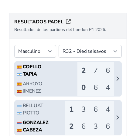
PÁDEL INTERNACIONAL
Nueve países y más
de 350
participantes
luchando por un
título