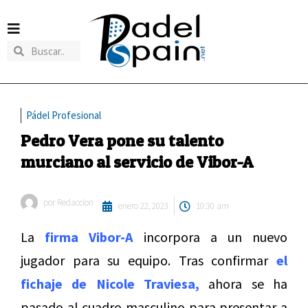
Pádel Profesional
Pedro Vera pone su talento
murciano al servicio de Vibor-A
por
Redaccion
enero 22, 2023
10:30 am
La
firma Vibor-A
incorpora a un nuevo
jugador para su equipo. Tras confirmar
el
fichaje de Nicole Traviesa,
ahora se ha
pasado al cuadro masculino para presentar a