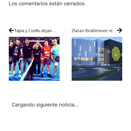
Los comentarios están cerrados.
Tapia y Coello dejan grandes detalles en su debut: victoria ante Paquito y Lebrón en Kuwait
Zlatan Ibrahimovic redobla su apuesta por el pádel: proyecta un nuevo club cinco estrellas