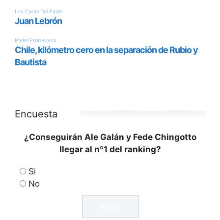
en edades tempranas, sino que sitúa a Málaga
en el mapa del pádel internacional.
De forma paralela al desarrollo del FIP
Promises, la FAP organizará en la misma sede y
fechas los
Internacionales de Andalucía de
Menores 2026
. Esta cita paralela permite
incorporar la categoría
benjamín
al evento
global, completando así toda la pirámide
formativa.
El plazo para registrarse en la
categoría benjamín de los Internacionales de
Andalucía permanece abierto hasta el
10 de
agosto
a través de la web oficial de la
Federación.