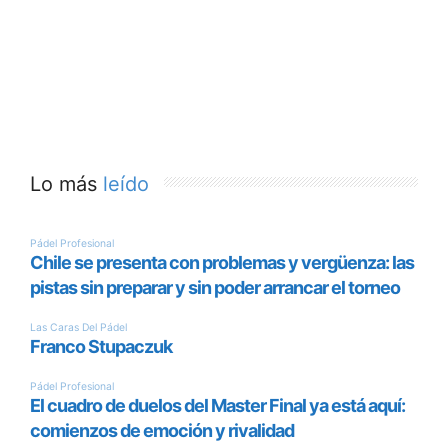
Presentación oficial e impulso
al pádel base
El torneo ha sido presentado oficialmente en la
sede del organismo provincial con la presencia
de
Juan Rosas
, vicepresidente y diputado de
Deportes de la Diputación de Málaga;
Sergio
Cortés
, concejal de Deportes del Ayuntamiento
de Alhaurín de la Torre y
Francisca Rojas
,
vicepresidenta de la Federación Andaluza de
Pádel.
Durante el acto, los representantes
institucionales destacaron el impacto formativo
y deportivo de dar continuidad a una prueba
que no solo promueve los valores del deporte