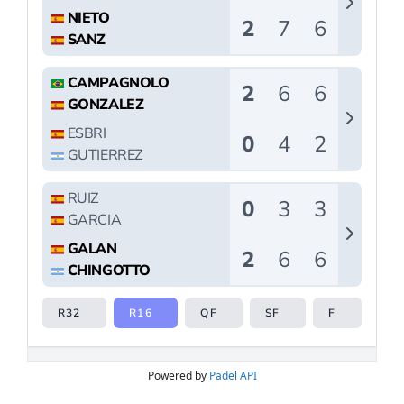
Alhaurín de la Torre
, la prueba apuntala la
apuesta de las instituciones locales por el
fomento del deporte base y la proyección
internacional de la región como referente en la
organización de eventos deportivos.
Una vitrina internacional: 350
deportistas de 9 países
La competición contará con la participación de
alrededor de 350 jóvenes deportistas
procedentes de nueve naciones:
España,
Dinamarca,
Gran Bretaña,
México,
Italia,
Portugal,
Argentina,
Rumanía y
Francia.
El cuadro de competición abarcará desde la
categoría
alevín hasta júnior
, tanto en
modalidad masculina como femenina. Uno de