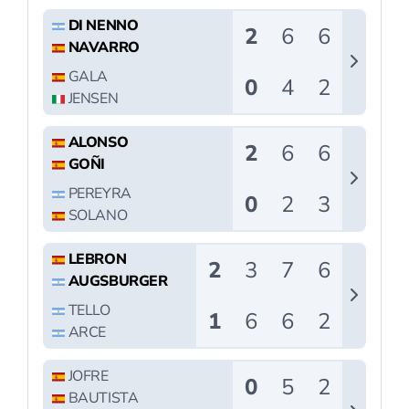
El pádel base internacional vuelve a fijar su
mirada en la provincia de Málaga. La localidad
de
Alhaurín de la Torre
se prepara para
albergar la
sexta edición del FIP Promises
Diputación de Málaga
, uno de los torneos más
longevos y consolidados del circuito de
menores de la
Federación Internacional de
Pádel (FIP)
, cuya estructura se despliega en
cuatro continentes.
Organizado por la
Federación Andaluza de
Pádel (FAP)
con el patrocinio y colaboración de
la
Diputación de Málaga
y el
Ayuntamiento de